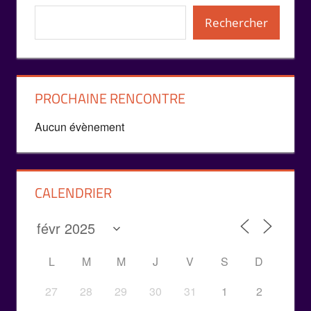
Rechercher
PROCHAINE RENCONTRE
Aucun évènement
CALENDRIER
L
M
M
J
V
S
D
27
28
29
30
31
1
2