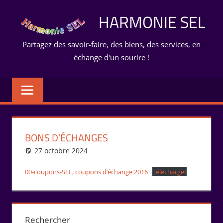
Aller
HARMONIE SEL
au
contenu
Partagez des savoir-faire, des biens, des services, en
échange d'un sourire !
BONS D’ÉCHANGES
27 octobre 2024
Isabelle Perucho
Pour imprimer
00-coupons-SEL, coupons d’échange 2016
Télécharger
Rechercher