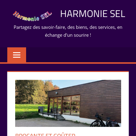
Aller
HARMONIE SEL
au
contenu
Partagez des savoir-faire, des biens, des services, en
échange d'un sourire !
BROCANTE ET GOÛTER