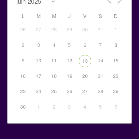
L
M
M
J
V
S
D
26
27
28
29
30
31
1
2
3
4
5
6
7
8
9
10
11
12
14
15
13
16
17
18
19
20
21
22
23
24
25
26
27
28
29
30
1
2
3
4
5
6