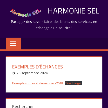
Aller
HARMONIE SEL
au
contenu
Partagez des savoir-faire, des biens, des services, en
échange d'un sourire !
EXEMPLES D’ÉCHANGES
23 septembre 2024
Isabelle Perucho
Échanges
Exemples offres et demandes -2018
Télécharger
Rechercher