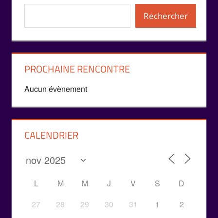
Rechercher
PROCHAINE RENCONTRE
Aucun évènement
CALENDRIER
L
M
M
J
V
S
D
27
28
29
30
31
1
2