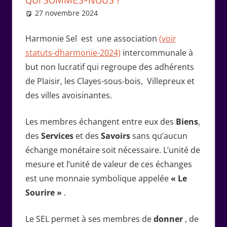
27 novembre 2024
Isabelle Perucho
Diaporama
,
Vie de
l'association
Harmonie Sel est une association
(voir
statuts-dharmonie-2024)
intercommunale à
but non lucratif qui regroupe des adhérents
de Plaisir, les Clayes-sous-bois, Villepreux et
des villes avoisinantes.
Les membres échangent entre eux des
Biens
,
des
Services
et des
Savoirs
sans qu’aucun
échange monétaire soit nécessaire. L’unité de
mesure et l’unité de valeur de ces échanges
est une monnaie symbolique appelée
« Le
Sourire »
.
Le SEL permet à ses membres de
donner
, de