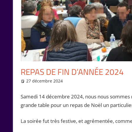
REPAS DE FIN D’ANNÉE 2024
27 décembre 2024
Isabelle Perucho
Rencontres
Samedi 14 décembre 2024, nous nous sommes retr
grande table pour un repas de Noël un particulie
La soirée fut très festive, et agrémentée, comm