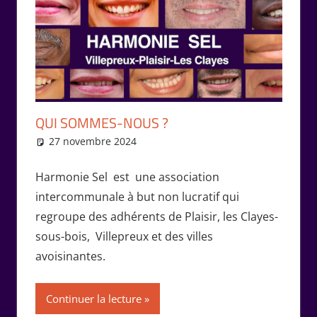
QUI SOMMES-NOUS ?
27 novembre 2024
Isabelle Perucho
Diaporama
,
Vie de
l'association
Harmonie Sel est une association
intercommunale à but non lucratif qui
regroupe des adhérents de Plaisir, les Clayes-
sous-bois, Villepreux et des villes
avoisinantes.
Continuer la lecture