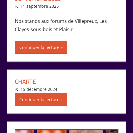
11 septembre 2025
Isabelle Perucho
Vie de l'association
Nos stands aux forums de Villepreux, Les
Clayes-sous-bois et Plaisir
Continuer la lecture
CHARTE
15 décembre 2024
Isabelle Perucho
Vie de l'association
Continuer la lecture