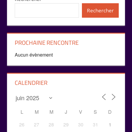
Rechercher
PROCHAINE RENCONTRE
Aucun évènement
CALENDRIER
L
M
M
J
V
S
D
26
27
28
29
30
31
1