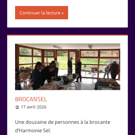
Continuer la lecture
BROCANSEL
17 avril 2026
Isabelle Perucho
Rencontres
Une douzaine de personnes à la brocante
d’Harmonie Sel.