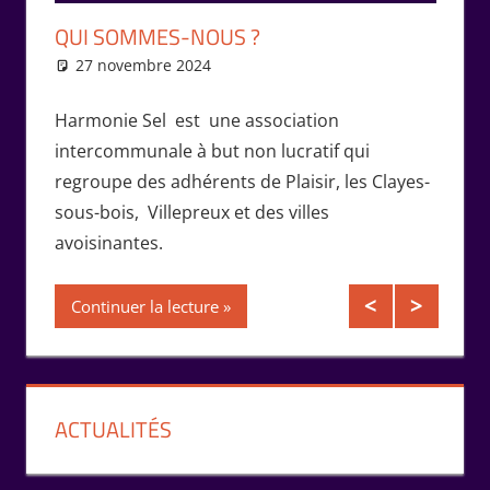
QU’E
QUI SOMMES-NOUS ?
D’ÉC
27 novembre 2024
Isabelle Perucho
26 
Harmonie Sel est une association
Un SEL
rmonie
intercommunale à but non lucratif qui
de pro
Fèvre,
regroupe des adhérents de Plaisir, les Clayes-
du dév
sous-bois, Villepreux et des villes
multil
avoisinantes.
servic
adhére
Continuer la lecture
Conti
ACTUALITÉS