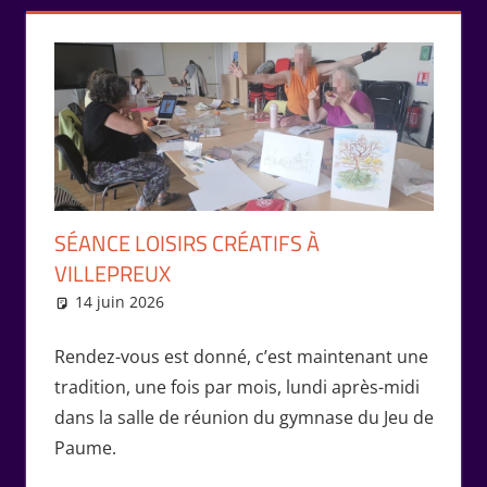
SÉANCE LOISIRS CRÉATIFS À
VILLEPREUX
14 juin 2026
Isabelle Perucho
Rencontres
Rendez-vous est donné, c’est maintenant une
tradition, une fois par mois, lundi après-midi
dans la salle de réunion du gymnase du Jeu de
Paume.