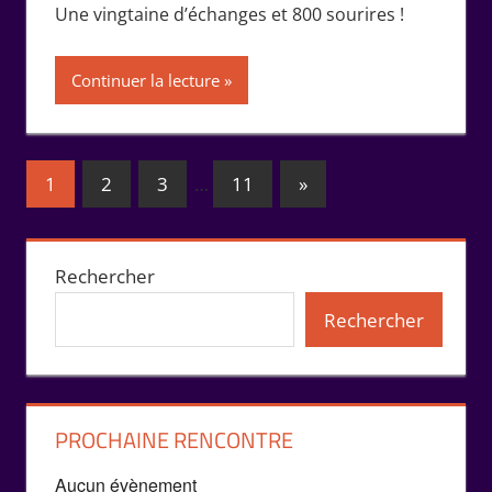
Une vingtaine d’échanges et 800 sourires !
Continuer la lecture
Pagination
Publications
1
2
3
…
11
»
suivantes :
des
publications
Rechercher
Rechercher
PROCHAINE RENCONTRE
Aucun évènement