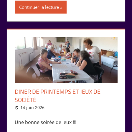
Continuer la lecture
DINER DE PRINTEMPS ET JEUX DE
SOCIÉTÉ
14 juin 2026
Isabelle Perucho
Rencontres
Une bonne soirée de jeux !!!