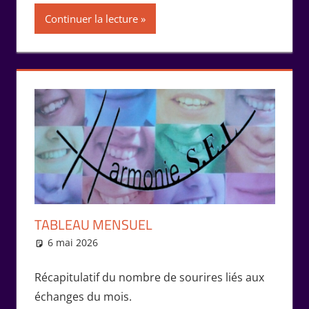
Continuer la lecture
TABLEAU MENSUEL
6 mai 2026
Marie-Claude Bernard
Échanges
Récapitulatif du nombre de sourires liés aux
échanges du mois.