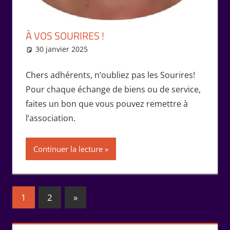
À VOS SOURIRES !
30 janvier 2025
Marie-Claude Bernard
Échanges
Chers adhérents, n’oubliez pas les Sourires!
Pour chaque échange de biens ou de service,
faites un bon que vous pouvez remettre à
l’association.
Continuer la lecture
Pagination
Publications
1
2
»
suivantes :
des