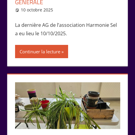
GÉNÉRALE
10 octobre 2025
Marie-Claude Bernard
Rencontres
,
Vie de
l'association
La dernière AG de l’association Harmonie Sel
a eu lieu le 10/10/2025.
Continuer la lecture