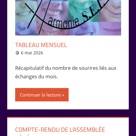
TABLEAU MENSUEL
6 mai 2026
Marie-Claude Bernard
Échanges
Récapitulatif du nombre de sourires liés aux
échanges du mois.
Continuer la lecture
COMPTE-RENDU DE L’ASSEMBLÉE