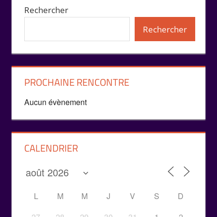
publications
Rechercher
Rechercher
PROCHAINE RENCONTRE
Aucun évènement
CALENDRIER
L
M
M
J
V
S
D
27
28
29
30
31
1
2