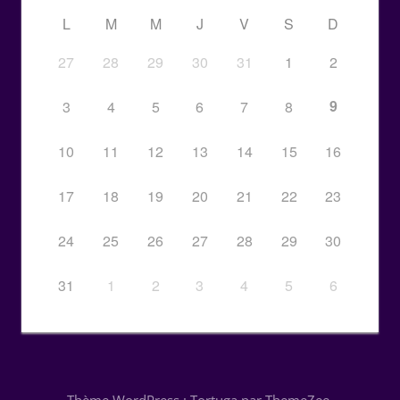
L
M
M
J
V
S
D
27
28
29
30
31
1
2
9
3
4
5
6
7
8
10
11
12
13
14
15
16
17
18
19
20
21
22
23
24
25
26
27
28
29
30
31
1
2
3
4
5
6
Thème WordPress : Tortuga par ThemeZee.