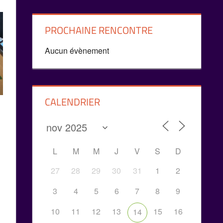
PROCHAINE RENCONTRE
Aucun évènement
CALENDRIER
L
M
M
J
V
S
D
27
28
29
30
31
1
2
3
4
5
6
7
8
9
10
11
12
13
15
16
14