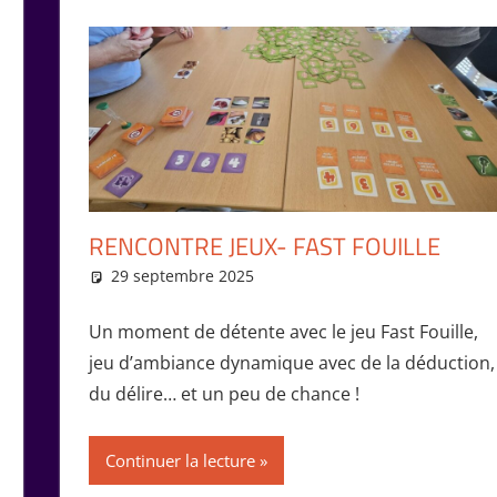
RENCONTRE JEUX- FAST FOUILLE
29 septembre 2025
Isabelle Perucho
Rencontres
Un moment de détente avec le jeu Fast Fouille,
jeu d’ambiance dynamique avec de la déduction,
du délire… et un peu de chance !
Continuer la lecture