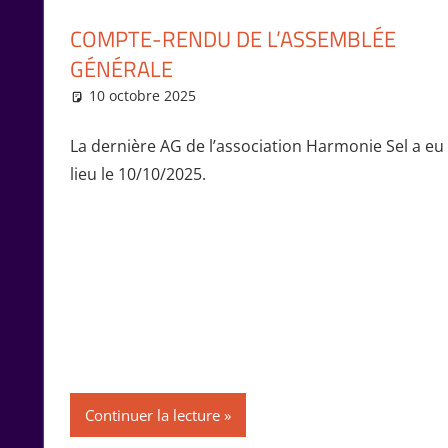
COMPTE-RENDU DE L’ASSEMBLÉE
GÉNÉRALE
10 octobre 2025
Marie-Claude Bernard
Rencontres
,
Vie de l'association
La dernière AG de l’association Harmonie Sel a eu
lieu le 10/10/2025.
Continuer la lecture