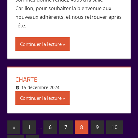
Carillon, pour souhaiter la bienvenue aux
nouveaux adhérents, et nous retrouver après
l’été.
Continuer la lecture
CHARTE
15 décembre 2024
Isabelle Perucho
Vie de l'association
Continuer la lecture
Pagination
Publications
«
1
…
6
7
8
9
10
précédentes