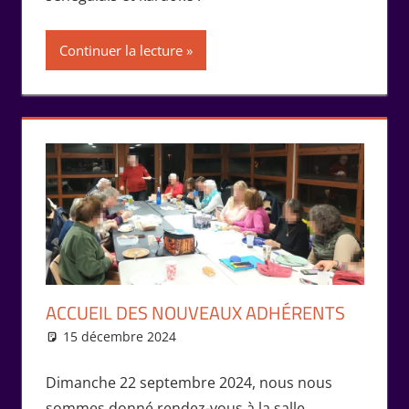
Continuer la lecture
ACCUEIL DES NOUVEAUX ADHÉRENTS
15 décembre 2024
Isabelle Perucho
Rencontres
Dimanche 22 septembre 2024, nous nous
sommes donné rendez-vous à la salle