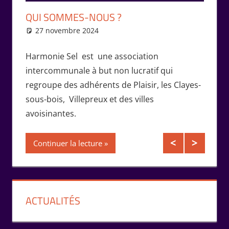
QU’E
QUI SOMMES-NOUS ?
D’ÉC
27 novembre 2024
Isabelle Perucho
26 
Harmonie Sel est une association
Un SEL
rmonie
intercommunale à but non lucratif qui
de pro
Fèvre,
regroupe des adhérents de Plaisir, les Clayes-
du dév
sous-bois, Villepreux et des villes
multil
avoisinantes.
servic
adhére
Continuer la lecture
Conti
ACTUALITÉS