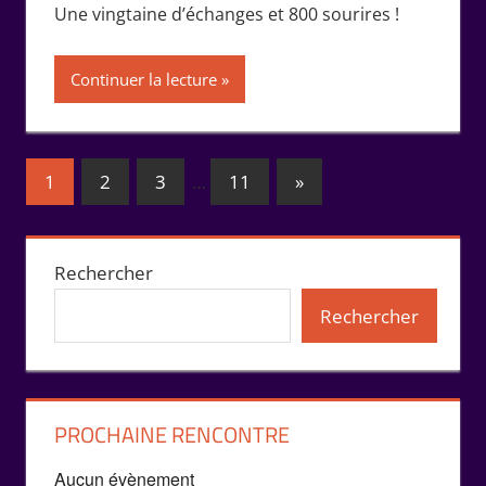
Une vingtaine d’échanges et 800 sourires !
Continuer la lecture
Pagination
Publications
1
2
3
…
11
»
suivantes :
des
publications
Rechercher
Rechercher
PROCHAINE RENCONTRE
Aucun évènement