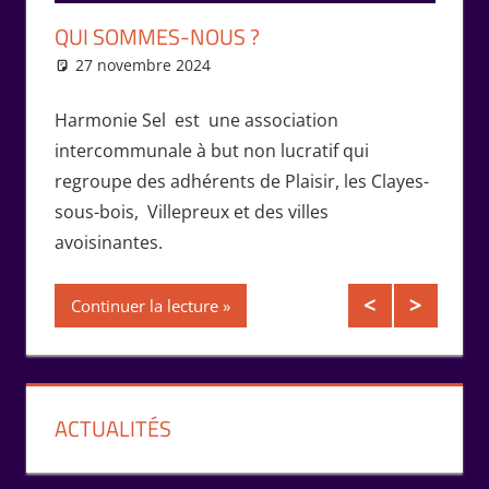
QU’E
QUI SOMMES-NOUS ?
D’ÉC
27 novembre 2024
Isabelle Perucho
26 
Harmonie Sel est une association
Un SEL
rmonie
intercommunale à but non lucratif qui
de pro
Fèvre,
regroupe des adhérents de Plaisir, les Clayes-
du dév
sous-bois, Villepreux et des villes
multil
avoisinantes.
servic
adhére
Continuer la lecture
Conti
ACTUALITÉS