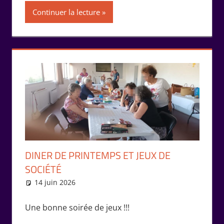
Continuer la lecture
DINER DE PRINTEMPS ET JEUX DE
SOCIÉTÉ
14 juin 2026
Isabelle Perucho
Rencontres
Une bonne soirée de jeux !!!