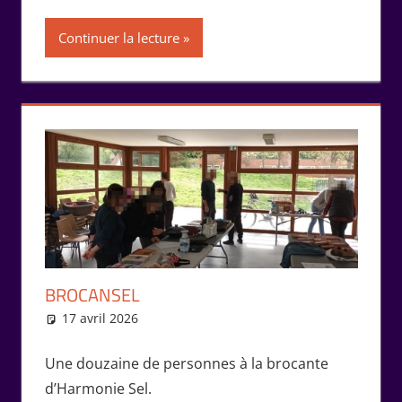
Continuer la lecture
BROCANSEL
17 avril 2026
Isabelle Perucho
Rencontres
Une douzaine de personnes à la brocante
d’Harmonie Sel.