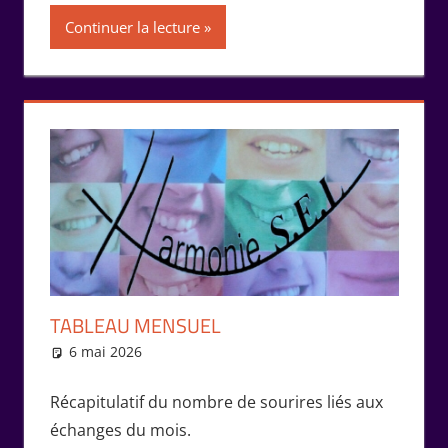
Continuer la lecture
TABLEAU MENSUEL
6 mai 2026
Marie-Claude Bernard
Échanges
Récapitulatif du nombre de sourires liés aux
échanges du mois.