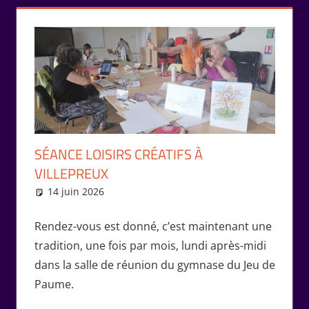
SÉANCE LOISIRS CRÉATIFS À
VILLEPREUX
14 juin 2026
Isabelle Perucho
Rencontres
Rendez-vous est donné, c’est maintenant une
tradition, une fois par mois, lundi après-midi
dans la salle de réunion du gymnase du Jeu de
Paume.